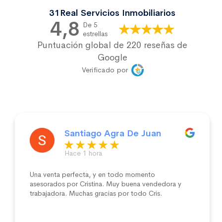
31Real Servicios Inmobiliarios
4,8
De 5
estrellas
Puntuación global de 220 reseñas de
Google
Verificado por
Maria Sanjuanbenito
una semana atrás
Magnifico asesoramiento, acompañamiento y
comprensión. Belén , una crack. Ana