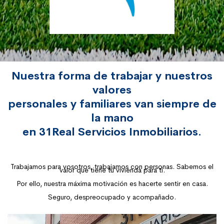
Nuestra forma de trabajar y nuestros
valores
personales y familiares van siempre de
la mano
en 31Real Servicios Inmobiliarios.
Trabajamos para vosotros, trabajamos con personas. Sabemos el
valor que tiene tu vivienda para ti.
Por ello, nuestra máxima motivación es hacerte sentir en casa.
Seguro, despreocupado y acompañado.