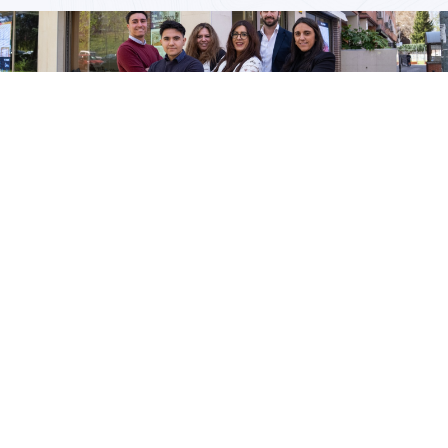
Las palabras se las lleva el viento,
lo que importa son los hechos